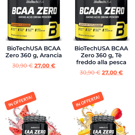
BioTechUSA BCAA
BioTechUSA BCAA
Zero 360 g, Arancia
Zero 360 g, Tè
freddo alla pesca
30,90
€
27,00
€
30,90
€
27,00
€
IN OFFERTA!
IN OFFERTA!