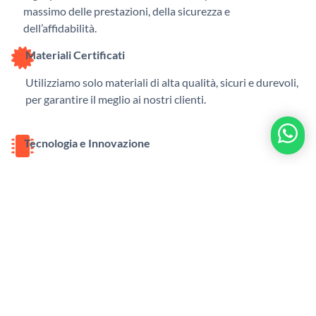
massimo delle prestazioni, della sicurezza e
dell’affidabilità.
Materiali Certificati
Utilizziamo solo materiali di alta qualità, sicuri e durevoli,
per garantire il meglio ai nostri clienti.
Tecnologia e Innovazione
Soluzioni all’avanguardia per accompagnarti in ogni sfida,
con prodotti che semplificano la vita quotidiana.
Sostenibilità e Responsabilità
Scegliamo fornitori e processi produttivi ecosostenibili
per ridurre l’impatto ambientale.
Assistenza Sempre Disponibile