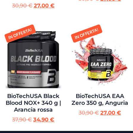
30,90
€
27,00
€
IN OFFERTA!
IN OFFERTA!
BioTechUSA Black
BioTechUSA EAA
Blood NOX+ 340 g |
Zero 350 g, Anguria
Arancia rossa
30,90
€
27,00
€
37,90
€
34,90
€