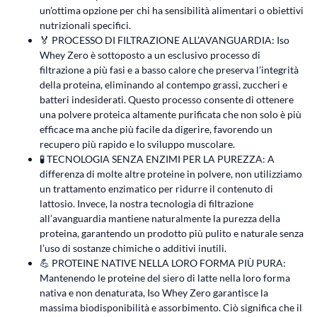
un’ottima opzione per chi ha sensibilità alimentari o obiettivi
nutrizionali specifici.
🏅 PROCESSO DI FILTRAZIONE ALL’AVANGUARDIA: Iso
Whey Zero è sottoposto a un esclusivo processo di
filtrazione a più fasi e a basso calore che preserva l’integrità
della proteina, eliminando al contempo grassi, zuccheri e
batteri indesiderati. Questo processo consente di ottenere
una polvere proteica altamente purificata che non solo è più
efficace ma anche più facile da digerire, favorendo un
recupero più rapido e lo sviluppo muscolare.
🧪 TECNOLOGIA SENZA ENZIMI PER LA PUREZZA: A
differenza di molte altre proteine in polvere, non utilizziamo
un trattamento enzimatico per ridurre il contenuto di
lattosio. Invece, la nostra tecnologia di filtrazione
all’avanguardia mantiene naturalmente la purezza della
proteina, garantendo un prodotto più pulito e naturale senza
l’uso di sostanze chimiche o additivi inutili.
💪 PROTEINE NATIVE NELLA LORO FORMA PIÙ PURA:
Mantenendo le proteine del siero di latte nella loro forma
nativa e non denaturata, Iso Whey Zero garantisce la
massima biodisponibilità e assorbimento. Ciò significa che il